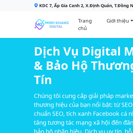
KDC 7, Ấp Gia Canh 2, X.Định Quán, T.Đồng 
Trang
Giới thiệu
chủ
Dịch Vụ Digital 
& Bảo Hộ Thươn
Tín
Chúng tôi cung cấp giải pháp marke
thương hiệu của bạn nổi bật: từ SEO 
chuẩn SEO, tích xanh Facebook cá 
tăng tương tác mạng xã hội đến đăn
bảo hộ nhãn hiệu. Dịch vụ uy tín, hỗ