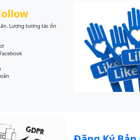
Follow
hân. Lượng tương tác ổn
ot
 Facebook
n
hoản
Đăng Ký Bản