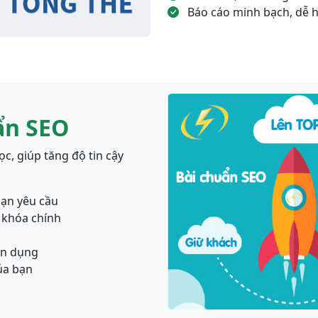
Báo cáo minh bạch, dễ 
ẩn SEO
c, giúp tăng độ tin cậy
bạn yêu cầu
ừ khóa chính
ên dụng
ủa bạn