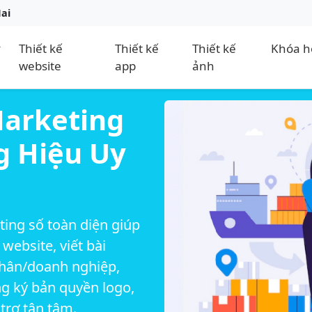
Nai
Thiết kế
Thiết kế
Thiết kế
Khóa h
website
app
ảnh
Marketing
g Hiệu Uy
ting số toàn diện giúp
website, viết bài
nhân/doanh nghiệp,
g ký bản quyền logo,
 trợ tận tâm.