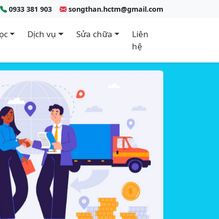
0933 381 903
songthan.hctm@gmail.com
ọc
Dịch vụ
Sửa chữa
Liên
hệ