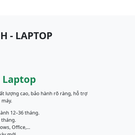
H - LAPTOP
 Laptop
t lượng cao, bảo hành rõ ràng, hỗ trợ
a máy.
ành 12–36 tháng.
2 tháng.
s, Office,...
máy mới.