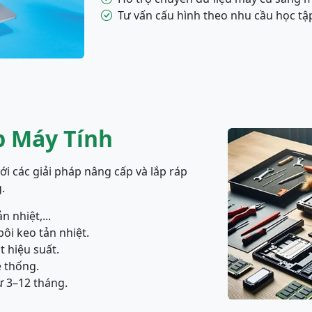
Tư vấn cấu hình theo nhu cầu học tậ
p Máy Tính
 các giải pháp nâng cấp và lắp ráp
.
 nhiệt,...
bôi keo tản nhiệt.
t hiệu suất.
ệ thống.
ừ 3–12 tháng.