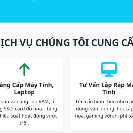
ỊCH VỤ CHÚNG TÔI CUNG C
âng Cấp Máy Tính,
Tư Vấn Lắp Ráp M
Laptop
Tính
 vấn và nâng cấp RAM, ổ
Lên cấu hình theo nhu cầ
g SSD, card đồ họa… tăng
dụng: văn phòng, học tập
 hiệu suất hoạt động vượt
họa, gaming với chi phí tố
trội.