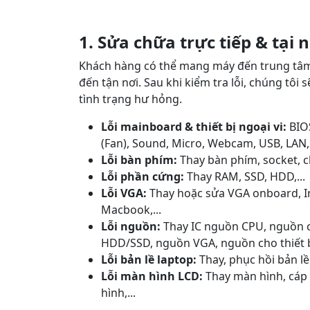
1. Sửa chữa trực tiếp & tại 
Khách hàng có thể mang máy đến trung tâm h
đến tận nơi. Sau khi kiểm tra lỗi, chúng tôi 
tình trạng hư hỏng.
Lỗi mainboard & thiết bị ngoại vi:
BIOS
(Fan), Sound, Micro, Webcam, USB, LAN,
Lỗi bàn phím:
Thay bàn phím, socket, c
Lỗi phần cứng:
Thay RAM, SSD, HDD,...
Lỗi VGA:
Thay hoặc sửa VGA onboard, In
Macbook,...
Lỗi nguồn:
Thay IC nguồn CPU, nguồn 
HDD/SSD, nguồn VGA, nguồn cho thiết bị
Lỗi bản lề laptop:
Thay, phục hồi bản lề
Lỗi màn hình LCD:
Thay màn hình, cáp 
hình,...