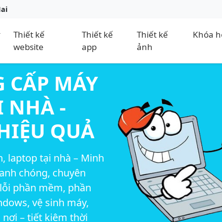
Nai
Thiết kế
Thiết kế
Thiết kế
Khóa h
website
app
ảnh
 CẤP MÁY
 NHÀ -
HIỆU QUẢ
, laptop tại nhà – Minh
hanh chóng, chuyên
 lỗi phần mềm, phần
ndows, vệ sinh máy,
 nơi – tiết kiệm thời