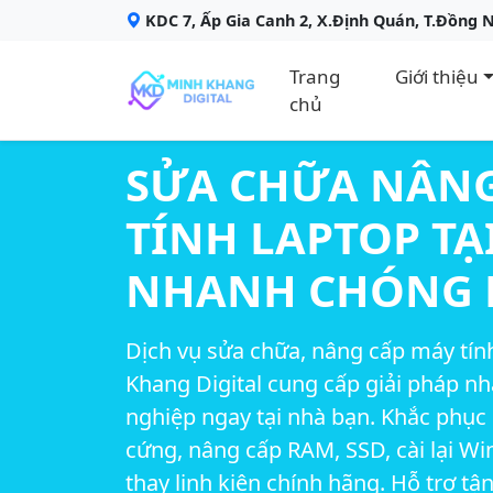
KDC 7, Ấp Gia Canh 2, X.Định Quán, T.Đồng 
Trang
Giới thiệu
chủ
SỬA CHỮA NÂNG
TÍNH LAPTOP TẠI
NHANH CHÓNG 
Dịch vụ sửa chữa, nâng cấp máy tính
Khang Digital cung cấp giải pháp n
nghiệp ngay tại nhà bạn. Khắc phục
cứng, nâng cấp RAM, SSD, cài lại Wi
thay linh kiện chính hãng. Hỗ trợ tận