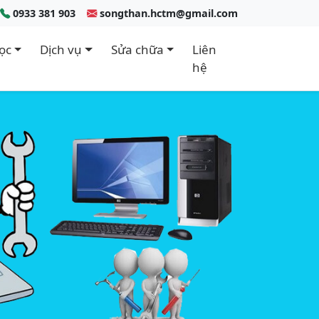
0933 381 903
songthan.hctm@gmail.com
ọc
Dịch vụ
Sửa chữa
Liên
hệ