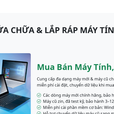
ỬA CHỮA & LẮP RÁP MÁY TÍN
Mua Bán Máy Tính,
Cung cấp đa dạng máy mới & máy cũ chấ
miễn phí cài đặt, chuyển dữ liệu khi mu
Các dòng máy mới chính hãng, bảo h
Máy cũ zin, đã test kỹ, bảo hành 3–1
Miễn phí cài phần mềm cơ bản: Window
Hỗ trợ chuyển dữ liệu máy cũ sang 