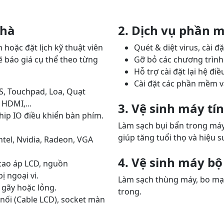
nhà
2. Dịch vụ phần 
oặc đặt lịch kỹ thuật viên
Quét & diệt virus, cài 
sẽ báo giá cụ thể theo từng
Gỡ bỏ các chương trình 
Hỗ trợ cài đặt lại hệ 
Cài đặt các phần mềm v
, Touchpad, Loa, Quạt
 HDMI,...
3. Vệ sinh máy tí
hip IO điều khiển bàn phím.
Làm sạch bụi bẩn trong máy, 
giúp tăng tuổi thọ và hiệu 
tel, Nvidia, Radeon, VGA
4. Vệ sinh máy b
cao áp LCD, nguồn
 ngoại vi.
Làm sạch thùng máy, bo mạc
 gãy hoặc lỏng.
trong.
nối (Cable LCD), socket màn