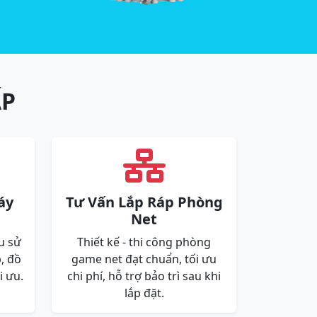
ẤP
áy
Tư Vấn Lắp Ráp Phòng
Net
u sử
Thiết kế - thi công phòng
, đồ
game net đạt chuẩn, tối ưu
i ưu.
chi phí, hỗ trợ bảo trì sau khi
lắp đặt.