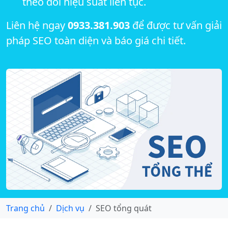
theo dõi hiệu suất liên tục.
Liên hệ ngay
0933.381.903
để được tư vấn giải
pháp SEO toàn diện và báo giá chi tiết.
Trang chủ
Dịch vụ
SEO tổng quát