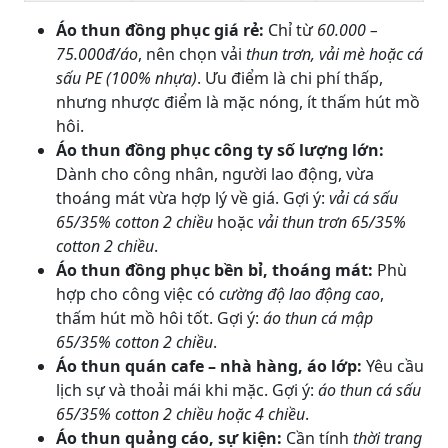
Áo thun đồng phục giá rẻ:
Chỉ từ
60.000 –
75.000đ/áo
, nên chọn vải
thun trơn, vải mè hoặc cá
sấu PE (100% nhựa)
. Ưu điểm là chi phí thấp,
nhưng nhược điểm là mặc nóng, ít thấm hút mồ
hôi.
Áo thun đồng phục công ty số lượng lớn:
Dành cho công nhân, người lao động, vừa
thoáng mát vừa hợp lý về giá. Gợi ý:
vải cá sấu
65/35% cotton 2 chiều
hoặc
vải thun trơn 65/35%
cotton 2 chiều
.
Áo thun đồng phục bền bỉ, thoáng mát:
Phù
hợp cho công việc có
cường độ lao động cao
,
thấm hút mồ hôi tốt. Gợi ý:
áo thun cá mập
65/35% cotton 2 chiều
.
Áo thun quán cafe – nhà hàng, áo lớp:
Yêu cầu
lịch sự và thoải mái khi mặc. Gợi ý:
áo thun cá sấu
65/35% cotton 2 chiều hoặc 4 chiều
.
Áo thun quảng cáo, sự kiện:
Cần tính
thời trang