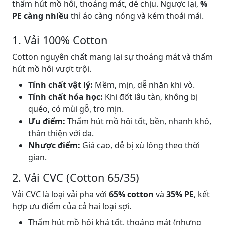
thấm hút mồ hôi, thoáng mát, dễ chịu. Ngược lại,
%
PE càng nhiều
thì áo càng nóng và kém thoải mái.
1. Vải 100% Cotton
Cotton nguyên chất mang lại sự thoáng mát và thấm
hút mồ hôi vượt trội.
Tính chất vật lý:
Mềm, mịn, dễ nhăn khi vò.
Tính chất hóa học:
Khi đốt lâu tàn, không bị
quéo, có mùi gỗ, tro mịn.
Ưu điểm:
Thấm hút mồ hôi tốt, bền, nhanh khô,
thân thiện với da.
Nhược điểm:
Giá cao, dễ bị xù lông theo thời
gian.
2. Vải CVC (Cotton 65/35)
Vải CVC là loại vải pha với
65% cotton
và
35% PE
, kết
hợp ưu điểm của cả hai loại sợi.
Thấm hút mồ hôi khá tốt, thoáng mát (nhưng