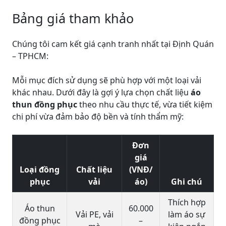
Bảng giá tham khảo
Chúng tôi cam kết giá cạnh tranh nhất tại Định Quán
– TPHCM:
Mỗi mục đích sử dụng sẽ phù hợp với một loại vải
khác nhau. Dưới đây là gợi ý lựa chọn chất liệu
áo
thun đồng phục
theo nhu cầu thực tế, vừa tiết kiệm
chi phí vừa đảm bảo độ bền và tính thẩm mỹ:
Đơn
giá
Loại đồng
Chất liệu
(VNĐ/
phục
vải
áo)
Ghi chú
Thích hợp
Áo thun
60.000
Vải PE, vải
làm áo sự
đồng phục
–