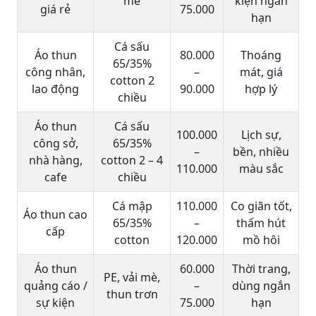
mè
kiện ngắn
giá rẻ
75.000
hạn
Cá sấu
Áo thun
80.000
Thoáng
65/35%
công nhân,
–
mát, giá
cotton 2
lao động
90.000
hợp lý
chiều
Áo thun
Cá sấu
100.000
Lịch sự,
công sở,
65/35%
–
bền, nhiều
nhà hàng,
cotton 2 – 4
110.000
màu sắc
cafe
chiều
Cá mập
110.000
Co giãn tốt,
Áo thun cao
65/35%
–
thấm hút
cấp
cotton
120.000
mồ hôi
Áo thun
60.000
Thời trang,
PE, vải mè,
quảng cáo /
–
dùng ngắn
thun trơn
sự kiện
75.000
hạn