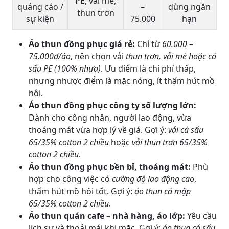
PE, vải mè,
quảng cáo /
–
dùng ngắn
thun trơn
sự kiện
75.000
hạn
Áo thun đồng phục giá rẻ:
Chỉ từ
60.000 –
75.000đ/áo
, nên chọn vải
thun trơn, vải mè hoặc cá
sấu PE (100% nhựa)
. Ưu điểm là chi phí thấp,
nhưng nhược điểm là mặc nóng, ít thấm hút mồ
hôi.
Áo thun đồng phục công ty số lượng lớn:
Dành cho công nhân, người lao động, vừa
thoáng mát vừa hợp lý về giá. Gợi ý:
vải cá sấu
65/35% cotton 2 chiều
hoặc
vải thun trơn 65/35%
cotton 2 chiều
.
Áo thun đồng phục bền bỉ, thoáng mát:
Phù
hợp cho công việc có
cường độ lao động cao
,
thấm hút mồ hôi tốt. Gợi ý:
áo thun cá mập
65/35% cotton 2 chiều
.
Áo thun quán cafe – nhà hàng, áo lớp:
Yêu cầu
lịch sự và thoải mái khi mặc. Gợi ý:
áo thun cá sấu