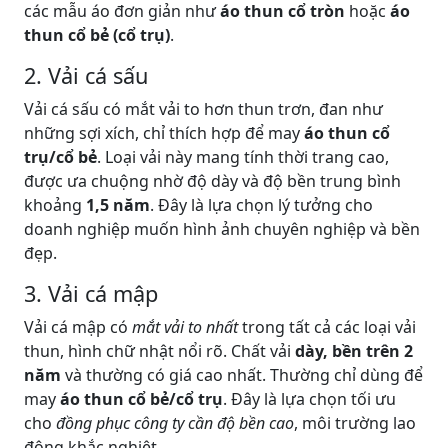
các mẫu áo đơn giản như
áo thun cổ tròn
hoặc
áo
thun cổ bẻ (cổ trụ)
.
2. Vải cá sấu
Vải cá sấu có mắt vải to hơn thun trơn, đan như
những sợi xích, chỉ thích hợp để may
áo thun cổ
trụ/cổ bẻ
. Loại vải này mang tính thời trang cao,
được ưa chuộng nhờ độ dày và độ bền trung bình
khoảng
1,5 năm
. Đây là lựa chọn lý tưởng cho
doanh nghiệp muốn hình ảnh chuyên nghiệp và bền
đẹp.
3. Vải cá mập
Vải cá mập có
mắt vải to nhất
trong tất cả các loại vải
thun, hình chữ nhật nổi rõ. Chất vải
dày, bền trên 2
năm
và thường có giá cao nhất. Thường chỉ dùng để
may
áo thun cổ bẻ/cổ trụ
. Đây là lựa chọn tối ưu
cho
đồng phục công ty cần độ bền cao
, môi trường lao
động khắc nghiệt.