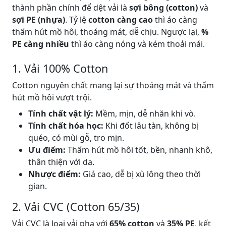
thành phần chính để dệt vải là
sợi bông (cotton)
và
sợi PE (nhựa)
. Tỷ lệ
cotton càng cao
thì áo càng
thấm hút mồ hôi, thoáng mát, dễ chịu. Ngược lại,
%
PE càng nhiều
thì áo càng nóng và kém thoải mái.
1. Vải 100% Cotton
Cotton nguyên chất mang lại sự thoáng mát và thấm
hút mồ hôi vượt trội.
Tính chất vật lý:
Mềm, mịn, dễ nhăn khi vò.
Tính chất hóa học:
Khi đốt lâu tàn, không bị
quéo, có mùi gỗ, tro mịn.
Ưu điểm:
Thấm hút mồ hôi tốt, bền, nhanh khô,
thân thiện với da.
Nhược điểm:
Giá cao, dễ bị xù lông theo thời
gian.
2. Vải CVC (Cotton 65/35)
Vải CVC là loại vải pha với
65% cotton
và
35% PE
, kết