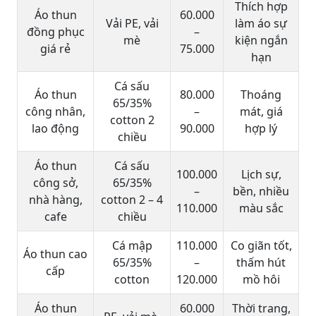
Thích hợp
Áo thun
60.000
Vải PE, vải
làm áo sự
đồng phục
–
mè
kiện ngắn
giá rẻ
75.000
hạn
Cá sấu
Áo thun
80.000
Thoáng
65/35%
công nhân,
–
mát, giá
cotton 2
lao động
90.000
hợp lý
chiều
Áo thun
Cá sấu
100.000
Lịch sự,
công sở,
65/35%
–
bền, nhiều
nhà hàng,
cotton 2 – 4
110.000
màu sắc
cafe
chiều
Cá mập
110.000
Co giãn tốt,
Áo thun cao
65/35%
–
thấm hút
cấp
cotton
120.000
mồ hôi
Áo thun
60.000
Thời trang,