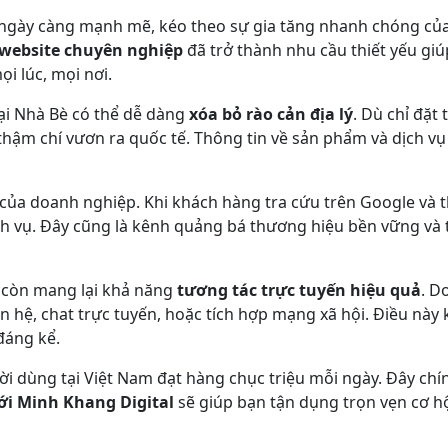
 Bè ngày càng mạnh mẽ, kéo theo sự gia tăng nhanh chóng c
website chuyên nghiệp
đã trở thành nhu cầu thiết yếu gi
i lúc, mọi nơi.
ại Nhà Bè có thể dễ dàng
xóa bỏ rào cản địa lý
. Dù chỉ đặt 
thậm chí vươn ra quốc tế. Thông tin về sản phẩm và dịch vụ
của doanh nghiệp. Khi khách hàng tra cứu trên Google và th
ịch vụ. Đây cũng là kênh quảng bá thương hiệu bền vững và 
n còn mang lại khả năng
tương tác trực tuyến hiệu quả
. D
n hệ, chat trực tuyến, hoặc tích hợp mạng xã hội. Điều này
đáng kể.
ời dùng tại Việt Nam đạt hàng chục triệu mỗi ngày. Đây chí
với Minh Khang Digital
sẽ giúp bạn tận dụng trọn vẹn cơ hội