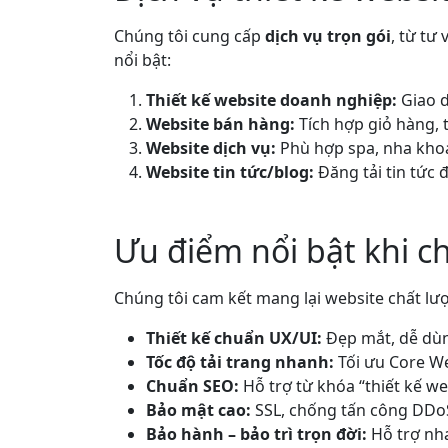
Chúng tôi cung cấp
dịch vụ trọn gói
, từ tư
nổi bật:
Thiết kế website doanh nghiệp:
Giao d
Website bán hàng:
Tích hợp giỏ hàng, 
Website dịch vụ:
Phù hợp spa, nha khoa
Website tin tức/blog:
Đăng tải tin tức 
Ưu điểm nổi bật khi c
Chúng tôi cam kết mang lại website chất l
Thiết kế chuẩn UX/UI:
Đẹp mắt, dễ dùn
Tốc độ tải trang nhanh:
Tối ưu Core We
Chuẩn SEO:
Hỗ trợ từ khóa “thiết kế we
Bảo mật cao:
SSL, chống tấn công DDoS,
Bảo hành – bảo trì trọn đời:
Hỗ trợ nh