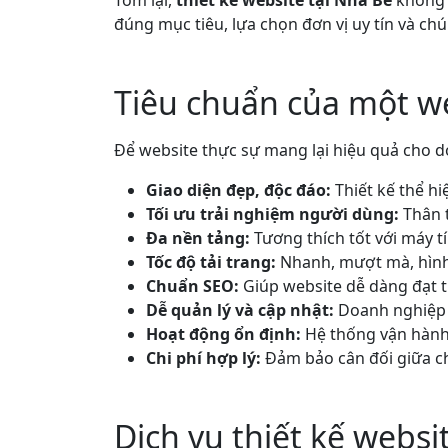
Tóm lại,
thiết kế website tại Nhà Bè
không c
đúng mục tiêu, lựa chọn đơn vị uy tín và ch
Tiêu chuẩn của một we
Để website thực sự mang lại hiệu quả cho d
Giao diện đẹp, độc đáo:
Thiết kế thể h
Tối ưu trải nghiệm người dùng:
Thân 
Đa nền tảng:
Tương thích tốt với máy tí
Tốc độ tải trang:
Nhanh, mượt mà, hình
Chuẩn SEO:
Giúp website dễ dàng đạt 
Dễ quản lý và cập nhật:
Doanh nghiệp 
Hoạt động ổn định:
Hệ thống vận hành 
Chi phí hợp lý:
Đảm bảo cân đối giữa c
Dịch vụ thiết kế websi