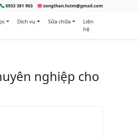
0933 381 903
songthan.hctm@gmail.com
ọc
Dịch vụ
Sửa chữa
Liên
hệ
chuyên nghiệp cho