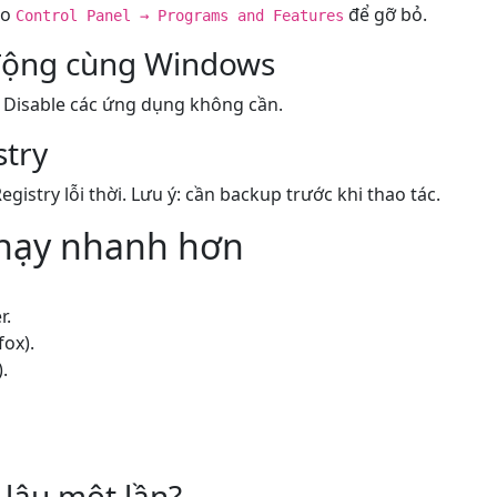
ào
để gỡ bỏ.
Control Panel → Programs and Features
 động cùng Windows
Disable các ứng dụng không cần.
stry
gistry lỗi thời. Lưu ý: cần backup trước khi thao tác.
chạy nhanh hơn
r.
fox).
.
 lâu một lần?