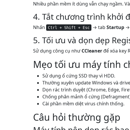
Nhiều phần mềm ít dùng vẫn chạy ngầm. V
4. Tắt chương trình khởi
Nhấn
→ tab
Startup
→ 
Ctrl + Shift + Esc
5. Tối ưu và dọn dẹp Regi
Sử dụng công cụ như
CCleaner
để xóa key Re
Mẹo tối ưu máy tính 
Sử dụng ổ cứng SSD thay vì HDD.
Thường xuyên update Windows và drive
Dọn rác trình duyệt (Chrome, Edge, Fire
Chống phân mảnh ổ cứng (Defragment)
Cài phần mềm diệt virus chính thống.
Câu hỏi thường gặp
Máy tính nên dọn rác bao