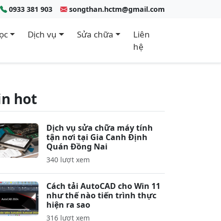
0933 381 903
songthan.hctm@gmail.com
ọc
Dịch vụ
Sửa chữa
Liên
hệ
in hot
Dịch vụ sửa chữa máy tính
tận nơi tại Gia Canh Định
Quán Đồng Nai
340 lượt xem
Cách tải AutoCAD cho Win 11
như thế nào tiến trình thực
hiện ra sao
316 lượt xem