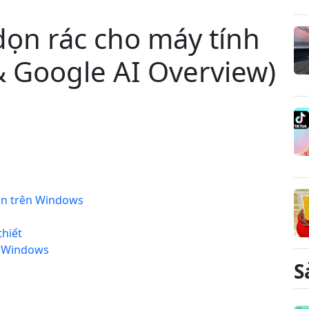
ọn rác cho máy tính
 Google AI Overview)
ẵn trên Windows
thiết
g Windows
S