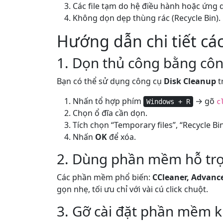
Các file tạm do hệ điều hành hoặc ứng 
Không dọn dẹp thùng rác (Recycle Bin).
Hướng dẫn chi tiết cá
1. Dọn thủ công bằng côn
Bạn có thể sử dụng công cụ
Disk Cleanup
t
Nhấn tổ hợp phím
→ gõ
Windows + R
c
Chọn ổ đĩa cần dọn.
Tích chọn “Temporary files”, “Recycle B
Nhấn
OK
để xóa.
2. Dùng phần mềm hỗ trợ
Các phần mềm phổ biến:
CCleaner, Advance
gọn nhẹ, tối ưu chỉ với vài cú click chuột.
3. Gỡ cài đặt phần mềm k