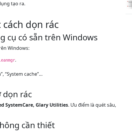
dụng tạo ra.
c cách dọn rác
g cụ có sẵn trên Windows
rên Windows:
.
leanmgr
in”, “System cache”…
 dọn rác
d SystemCare, Glary Utilities
. Ưu điểm là quét sâu,
hông cần thiết