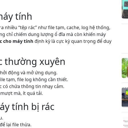
máy tính
a nhiều “tệp rác” như file tạm, cache, log hệ thống,
ng chỉ chiếm dung lượng ổ đĩa mà còn khiến máy
c cho máy tính
định kỳ là cực kỳ quan trọng để duy
rác thường xuyên
khởi động và mở ứng dụng.
le tạm, file log không cần thiết.
rác có chứa thông tin nhạy cảm.
mượt mà, ít quá tải.
 tính bị rác
u.
 lại file thừa.