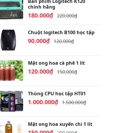
Bàn phím Logitech K120
chính hãng
180.000₫
220.000₫
Chuột logitech B100 học tập
90.000₫
120.000₫
Mật ong hoa cà phê 1 lít
120.000₫
150.000₫
Thùng CPU học tập HT01
1.000.000₫
1.500.000₫
Mật ong hoa xuyến chi 1 lít
150.000₫