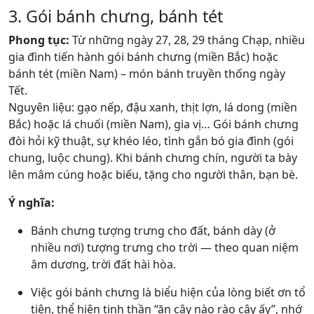
3. Gói bánh chưng, bánh tét
Phong tục:
Từ những ngày 27, 28, 29 tháng Chạp, nhiều
gia đình tiến hành gói bánh chưng (miền Bắc) hoặc
bánh tét (miền Nam) – món bánh truyền thống ngày
Tết.
Nguyên liệu: gạo nếp, đậu xanh, thịt lợn, lá dong (miền
Bắc) hoặc lá chuối (miền Nam), gia vị… Gói bánh chưng
đòi hỏi kỹ thuật, sự khéo léo, tình gắn bó gia đình (gói
chung, luộc chung). Khi bánh chưng chín, người ta bày
lên mâm cúng hoặc biếu, tặng cho người thân, bạn bè.
Ý nghĩa:
Bánh chưng tượng trưng cho đất, bánh dày (ở
nhiều nơi) tượng trưng cho trời — theo quan niệm
âm dương, trời đất hài hòa.
Việc gói bánh chưng là biểu hiện của lòng biết ơn tổ
tiên, thể hiện tinh thần “ăn cây nào rào cây ấy”, nhớ