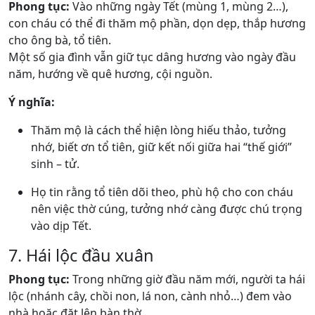
Phong tục:
Vào những ngày Tết (mùng 1, mùng 2…),
con cháu có thể đi thăm mộ phần, dọn dẹp, thắp hương
cho ông bà, tổ tiên.
Một số gia đình vẫn giữ tục dâng hương vào ngày đầu
năm, hướng về quê hương, cội nguồn.
Ý nghĩa:
Thăm mộ là cách thể hiện lòng hiếu thảo, tưởng
nhớ, biết ơn tổ tiên, giữ kết nối giữa hai “thế giới”
sinh – tử.
Họ tin rằng tổ tiên dõi theo, phù hộ cho con cháu
nên việc thờ cúng, tưởng nhớ càng được chú trọng
vào dịp Tết.
7. Hái lộc đầu xuân
Phong tục:
Trong những giờ đầu năm mới, người ta hái
lộc (nhánh cây, chồi non, lá non, cành nhỏ…) đem vào
nhà hoặc đặt lên bàn thờ.